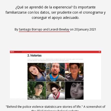
Interoperability
¿Qué se aprendió de la experiencia? Es importante
Resources for organising information
familiarizarse con los datos, ser prudente con el cronograma y
Human rights research databases
conseguir el apoyo adecuado.
By
Santiago Borrajo and Lesedi Bewlay
on
20 January 2021
"Behind the police violence statistics are stories of life." A screenshot of