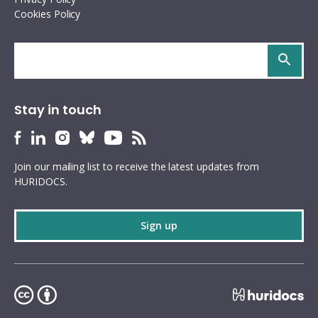
Cookies Policy
Search
site
Stay in touch
HURIDOCS
HURIDOCS
HURIDOCS
HURIDOCS
HURIDOCS
HURIDOCS
Bluesky
Facebook
LinkedIn
Instagram
YouTube
RSS
Join our mailing list to receive the latest updates from
profile
profile
profile
profile
profile
feed
HURIDOCS.
Sign up