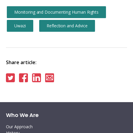
Monitoring and Documenting Human Rights
Uwazi
Reflection and Advice
Share article:
Share
Share
Share
Share
on
on
on
via
Twitter
Facebook
Linkedin
email
Who We Are
Our Approach
History