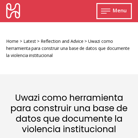
Skip
HURIDOCS
to
Menu
content
Open
main
Human
menu
Rights
Information
Home
>
Latest
>
Reflection and Advice
>
Uwazi como
and
herramienta para construir una base de datos que documente
Documentation
la violencia institucional
System
Monitoring and documenting human rights
Uwazi como herramienta
violations
para construir una base de
Improving access to human rights
Developing Uwazi
datos que documente la
information
violencia institucional
Machine learning
Resources for documenting violations