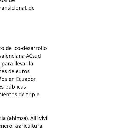
ransicional, de
to de co-desarrollo
 valenciana ACsud
para llevar la
nes de euros
años en Ecuador
es públicas
ientos de triple
a (ahimsa). Allí viví
nero, agricultura,