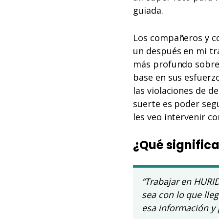
guiada.
Los compañeros y c
un después en mi tr
más profundo sobre
base en sus esfuerz
las violaciones de d
suerte es poder segu
les veo intervenir c
¿Qué signific
“Trabajar en HURID
sea con lo que lle
esa información y 