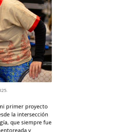
025.
 mi primer proyecto
esde la intersección
gía, que siempre fue
mentoreada y