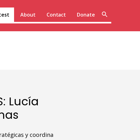
Sear
test
About
Contact
Donate
site
: Lucía
mas
atégicas y coordina