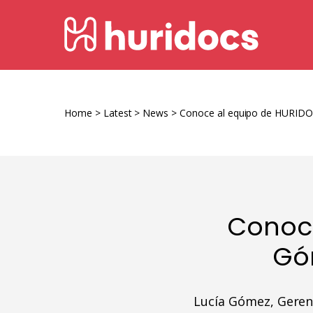
Skip
HURIDOCS
to
content
Human
Rights
Information
Home
>
Latest
>
News
>
Conoce al equipo de HURIDO
and
Documentation
System
Conoce
Gó
Lucía Gómez, Geren